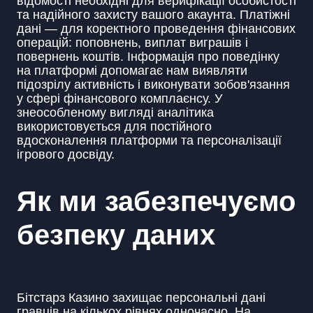
відомості необхідні для верифікації особистості
та надійного захисту вашого акаунта. Платіжні
дані — для коректного проведення фінансових
операцій: поповнень, виплат виграшів і
повернень коштів. Інформація про поведінку
на платформі допомагає нам виявляти
підозрілу активність і виконувати зобов'язання
у сфері фінансового комплаєнсу. У
знеособленому вигляді аналітика
використовується для постійного
вдосконалення платформи та персоналізації
ігрового досвіду.
Як ми забезпечуємо
безпеку даних
Бітстарз Казино захищає персональні дані
гравців на кількох рівнях одночасно. На